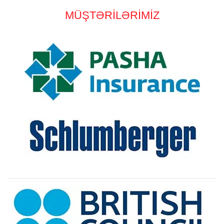
MÜŞTƏRİLƏRİMİZ