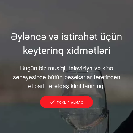
Əyləncə və istirahət üçün
keyterinq xidmətləri
Bugün biz musiqi, televiziya və kino
sənayesində bütün peşəkarlar tərəfindən
etibarlı tərəfdaş kimi tanınırıq.
TƏKLIF ALMAQ