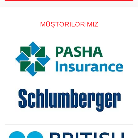
MÜŞTƏRİLƏRİMİZ