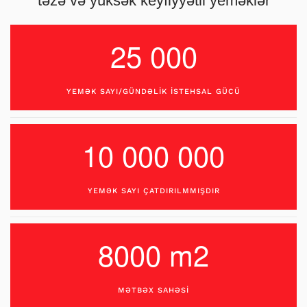
təzə və yüksək keyfiyyətli yeməklər
25 000
YEMƏK SAYI/GÜNDƏLIK ISTEHSAL GÜCÜ
10 000 000
YEMƏK SAYI ÇATDIRILMMIŞDIR
8000 m2
MƏTBƏX SAHƏSİ