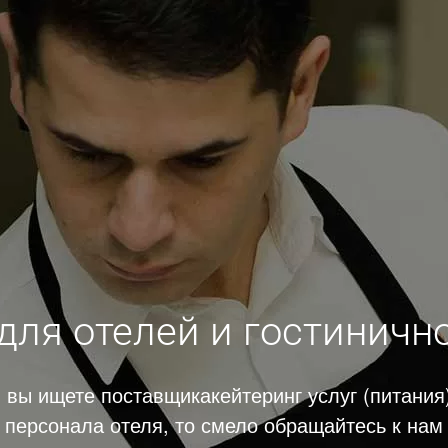
для отелей и гостиничн
 вы ищете поставщикакейтеринг услуг (питания
персонала отеля, то смело обращайтесь к нам