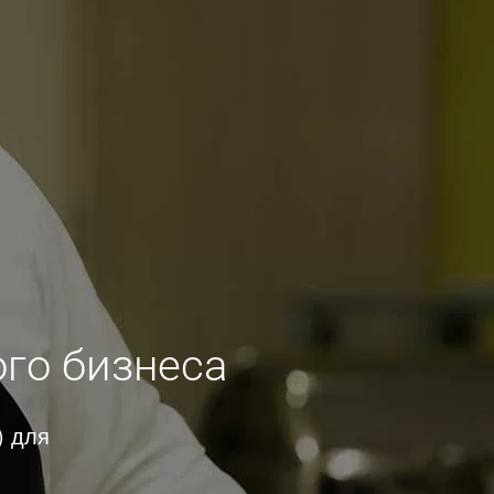
ого бизнеса
) для